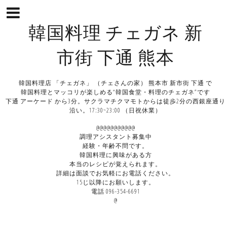
韓国料理 チェガネ 新
市街 下通 熊本
韓国料理店 「チェガネ」 （チェさんの家） 熊本市 新市街 下通 で
韓国料理とマッコリが楽しめる“韓国食堂・料理のチェガネ”です
下通 アーケード から3分。サクラマチクマモトからは徒歩2分の西銀座通り
沿い。17:30~23:00 （日祝休業）
@@@@@@@@@@@
調理アシスタント募集中
経験・年齢不問です。
韓国料理に興味がある方
本当のレシピが覚えられます。
詳細は面談でお気軽にお電話ください。
15じ以降にお願いします。
電話 096-354-6691
@