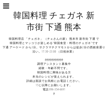
韓国料理 チェガネ 新
市街 下通 熊本
韓国料理店 「チェガネ」 （チェさんの家） 熊本市 新市街 下通 で
韓国料理とマッコリが楽しめる“韓国食堂・料理のチェガネ”です
下通 アーケード から3分。サクラマチクマモトからは徒歩2分の西銀座通り
沿い。17:30~23:00 （日祝休業）
@@@@@@@@@@@
調理アシスタント募集中
経験・年齢不問です。
韓国料理に興味がある方
本当のレシピが覚えられます。
詳細は面談でお気軽にお電話ください。
15じ以降にお願いします。
電話 096-354-6691
@